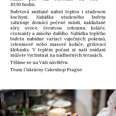
10:30 hodin.
Bufetová snídaně nabízí teplou i studenou
kuchyni. Nabídka studeného bufetu
zahrnuje domácí pečené müsli, nakládané
sýry, ovoce, čerstvou zeleninu, koláče,
croisanty a mnoho dalšího. Nabídka teplého
bufetu nabídne variaci vaječných pokrmů,
zeleninové nebo masové koláče, grilovací
klobásky. V teplém počasí si naši snídani
můžete vychutnat na nádherných terasách.
Těšíme se na Vaši návštěvu.
Team Cukrárny Cakeshop Prague