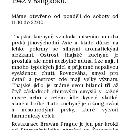
1942 v Bangkoku.
Máme otevřeno od pondělí do soboty od
11:30 do 22:00.
Thajská kuchyně vznikala mísením mnoha
prvků jihovýchodní Asie a klade důraz na
lehké pokrmy se silnými aromatickými
složkami. Ostrost thajské kuchyně je
proslulá, ale není nezbytně nutná. Lze najít i
mnoho typických jídel s příjemně nepálivou
vyváženou chutí. Rovnováha, smysl pro
detail a pestrost zde mají velký význam.
Thajské jídlo je známé svou bilancí tří až
čtyř základních chuťových smyslů v každé
misce nebo v celém jídle: kyselé, sladké,
slané a hořké. Tato kuchyně je o žonglování
s nesourodými prvky, které vytvoří
harmonický celek.
Restaurace Erawan Prague je jen pár kroků
od Staroměstského náměstí ve Štupartské