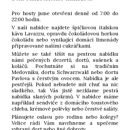
Pro hosty jsme otevřeni denně od 7:00 do
22:00 hodin.
V naši nabídce najdete špičkovou italskou
kávu Lavazzu, opravdu čokoládovou horkou
čokoládu nebo vynikající domácí limonády
připravované našimi cukrářkami.
Můžete se také těšit na pestrou nabídku
námi pečených dezertů, dortů, sušenek a
koláčů. Pochutnáte si na tradičním
Medovníku, dortu Schwarzwald nebo dortu
Pavlova s čerstvým ovocem. Nabídka je ale
pestřejší. Pokud nebudete mít chuť na nic
sladkého, tak Vás jistě nezklame pestrá
nabídka slaných pokrmů. V nabídce máme
například sendviče z domácího toustového
chleba, krémové polévky nebo čerstvé saláty.
Plánujete oslavu pro rodinu nebo kolegy?
Velice rádi Vám navrhneme a upečeme
vybraný dort nebo jiné dobroty.